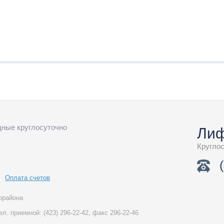
одные круглосуточно
Лиф
Кругло
Оплата счетов
орайона
тел. приемной:
(423)
296-22-42,
факс
296-22-46