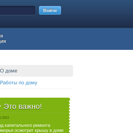
Войти
АЯ
ЦИЯ
О доме
Работы по дому
Это важно!
4.2023
д капитального ремонта
морья осмотрит крышу в доме