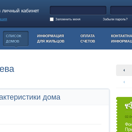
в личный кабинет
ация
Запомнить меня
Забыли пароль?
СПИСОК
ИНФОРМАЦИЯ
ОПЛАТА
КОНТАКТН
ДОМОВ
ДЛЯ ЖИЛЬЦОВ
СЧЕТОВ
ИНФОРМА
еева
актеристики дома
02.0
Фон
При