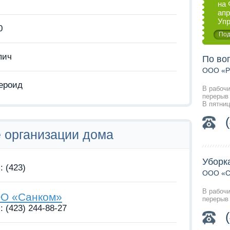
на 
апр
Упр
0
Под
пич
По во
ООО «Ра
ероид
В рабочи
перерыв 
В пятниц
организации дома
Уборк
: (423)
ООО «С
В рабочи
О «Санком»
перерыв 
: (423) 244-88-27