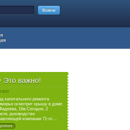
Войти
АЯ
ЦИЯ
Это важно!
4.2023
д капитального ремонта
морья осмотрит крышу в доме
Фадеева, 16в.Сегодня, 2
еля, руководство
авляющей компании 71-го ...
робнее