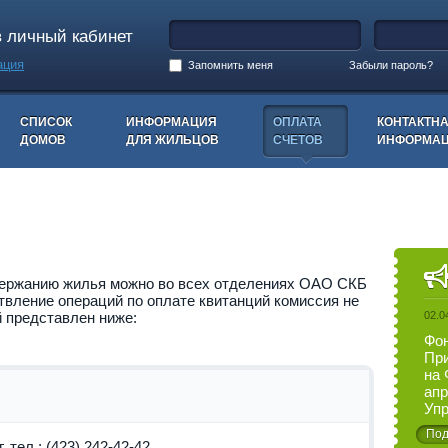
в личный кабинет
ация
Запомнить меня
Забыли пароль?
СПИСОК
ИНФОРМАЦИЯ
ОПЛАТА
КОНТАКТН
ДОМОВ
ДЛЯ ЖИЛЬЦОВ
СЧЕТОВ
ИНФОРМА
держанию жилья можно во всех отделениях ОАО СКБ
вление операций по оплате квитанций комиссия не
й представлен ниже:
02.0
Фон
При
на 
апр
Упр
Под
 тел.: (423) 242-42-42