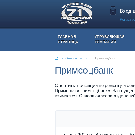
Вход 
Регистр
ГЛАВНАЯ
УПРАВЛЯЮЩАЯ
СТРАНИЦА
КОМПАНИЯ
Оплата счетов
Примсоцбанк
Примсоцбанк
Оплатить квитанции по ремонту и со
Приморья «Примсоцбанк». За осущест
взимается. Список адресов отделени
пр-т 100-лет Владивостоку д.57г,