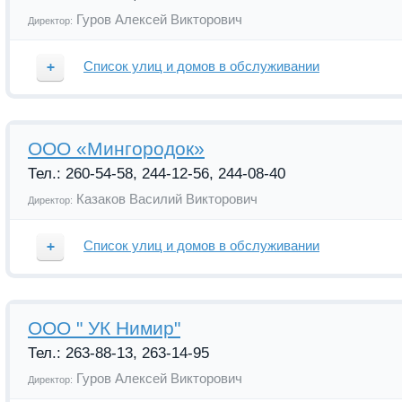
Гуров Алексей Викторович
Директор:
Список улиц и домов в обслуживании
Улица
Номера домов
ООО «Мингородок»
Тел.: 260-54-58, 244-12-56, 244-08-40
1-я Флотская
50
56
Казаков Василий Викторович
Директор:
Адм. Кузнецова
52а
54а
56а
59
60
61
68а
70
72
88
92
Список улиц и домов в обслуживании
Адм. Юмашева
16
Улица
Номера домов
ООО " УК Нимир"
Воропаева
24
28
35
Тел.: 263-88-13, 263-14-95
Адм. Кузнецова
42а
44а
45
46
47
50
5
56
56а
58
Гуров Алексей Викторович
Директор:
Высоковольтная
3а